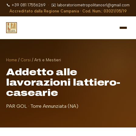
📞
+39 081 17556269
· ✉️
laboratoriometropolitanosrl@gmail.com
Accreditato dalla Regione Campania · Cod. Num.: 03021/05/19
Home
/
Corsi
/ Arti e Mestieri
Addetto alle
lavorazioni lattiero-
casearie
PAR GOL · Torre Annunziata (NA)